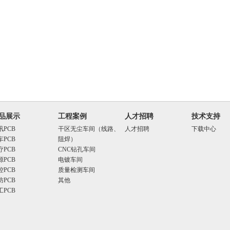
品展示
工程案例
人才招聘
技术支持
讯PCB
干区无尘车间（线路、
人才招聘
下载中心
车PCB
阻焊）
疗PCB
CNC钻孔车间
源PCB
电镀车间
控PCB
质量检测车间
防PCB
其他
工PCB