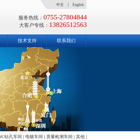
中文
|
English
0755-27804844
服务热线：
13826512563
大客户专线：
技术支持
联系我们
NC钻孔车间
|
电镀车间
|
质量检测车间
|
其他
|